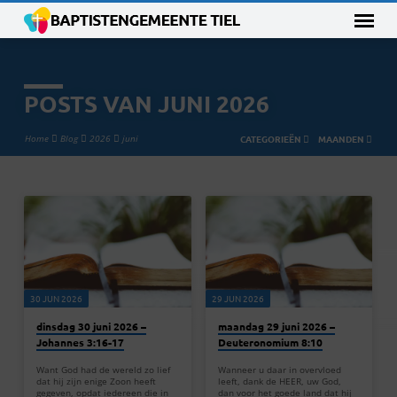
POSTS VAN JUNI 2026
Home
Blog
2026
juni
CATEGORIEËN
MAANDEN
POSTS
VAN
JUNI
2026
30 JUN 2026
29 JUN 2026
dinsdag 30 juni 2026 –
maandag 29 juni 2026 –
Johannes 3:16-17
Deuteronomium 8:10
Want God had de wereld zo lief
Wanneer u daar in overvloed
dat hij zijn enige Zoon heeft
leeft, dank de HEER, uw God,
gegeven, opdat iedereen die in
dan voor het goede land dat hij