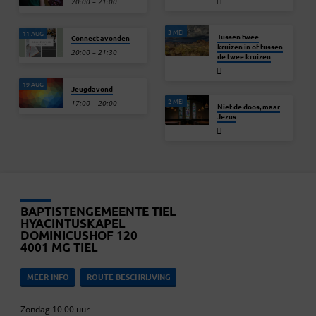
20:00 – 21:00
3 MEI
11 AUG
Tussen twee
Connect avonden
kruizen in of tussen
20:00 – 21:30
de twee kruizen
19 AUG
Jeugdavond
2 MEI
17:00 – 20:00
Niet de doos, maar
Jezus
BAPTISTENGEMEENTE TIEL
HYACINTUSKAPEL
DOMINICUSHOF 120
4001 MG TIEL
MEER INFO
ROUTE BESCHRIJVING
Zondag 10.00 uur