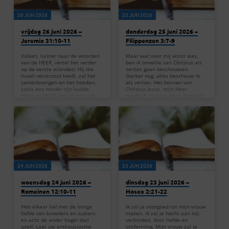
26 JUN 2026
25 JUN 2026
vrijdag 26 juni 2026 –
donderdag 25 juni 2026 –
Jeremia 31:10-11
Filippenzen 3:7-9
Volken, luister naar de woorden
Maar wat voor mij winst was,
van de HEER, vertel het verder
ben ik omwille van Christus als
op de verste eilanden: Hij die
verlies gaan beschouwen.
Israel verstrooid heeft, zal het
Sterker nog, alles beschouw ik
samenbrengen en het hoeden,
als verlies. Het kennen van
zoals een herder zijn kudde.
Christus Jezus, mijn Heer,
Want de HEER verlost het volk
overtreft immers alles. Omwille
van Jakob, hij bevrijdt hen uit de
van hem heb ik alles
hand die sterker was dan zij. —
prijsgegeven; ik heb alles als
Jeremia 31:10-11 In Jeremia
afval weggegooid. Ik wilde
31:10-11 spreekt God een
Christus winnen en één met hem
boodschap van hoop en herstel
zijn &#8211; niet door mijn
voor Zijn volk. Hij verzekert hen
eigen rechtvaardigheid omdat ik
dat Hij degene is die hen uit alle
de wet naleef, maar door die
windstreken bijeenbrengt…
van God, de rechtvaardigheid die
er is door het geloof in Christus.
…
24 JUN 2026
23 JUN 2026
woensdag 24 juni 2026 –
dinsdag 23 juni 2026 –
Romeinen 12:10-11
Hosea 2:21-22
Heb elkaar lief met de innige
Ik zal je voorgoed tot mijn vrouw
liefde van broeders en zusters
maken, ik zal je hecht aan mij
en acht de ander hoger dan
verbinden, door liefde en
uzelf. Laat uw enthousiasme
ontferming. Mijn vrouw zul je