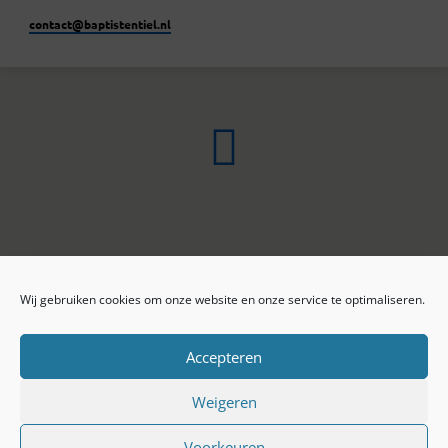
contact​@baptistentiel.nl
Wij gebruiken cookies om onze website en onze service te optimaliseren.
ONLINE ARCHIEF
CONTACT
Sprekers
ANBI
Preekseries
E-mail
Accepteren
Privacy beleid
Colofon
Weigeren
Voorkeuren