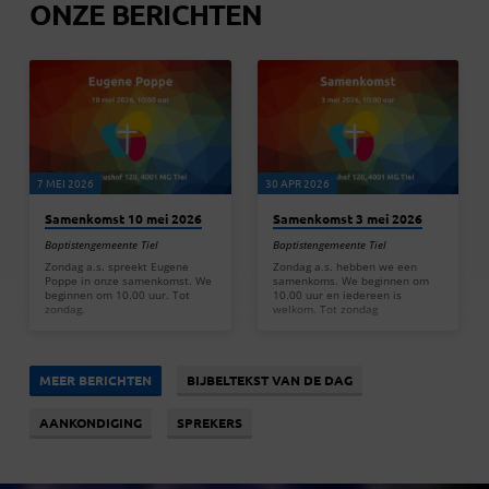
ONZE BERICHTEN
7 MEI 2026
30 APR 2026
Samenkomst 10 mei 2026
Samenkomst 3 mei 2026
Baptistengemeente Tiel
Baptistengemeente Tiel
Zondag a.s. spreekt Eugene
Zondag a.s. hebben we een
Poppe in onze samenkomst. We
samenkoms. We beginnen om
beginnen om 10.00 uur. Tot
10.00 uur en iedereen is
zondag.
welkom. Tot zondag
MEER BERICHTEN
BIJBELTEKST VAN DE DAG
AANKONDIGING
SPREKERS