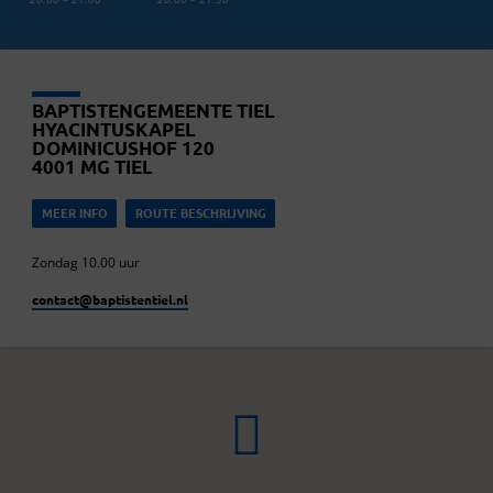
LOCATIE
DETAILS
19 AUG
BAPTISTENGEMEENTE TIEL
HYACINTUSKAPEL
Jeugdavond
DOMINICUSHOF 120
17:00 – 20:00
4001 MG TIEL
MEER INFO
ROUTE BESCHRIJVING
Zondag 10.00 uur
contact​@baptistentiel.nl