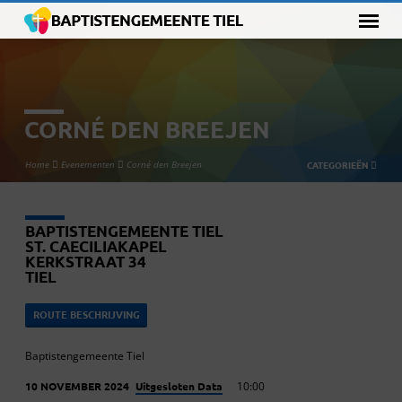
CORNÉ DEN BREEJEN
Home
Evenementen
Corné den Breejen
CATEGORIEËN
BAPTISTENGEMEENTE TIEL
ST. CAECILIAKAPEL
KERKSTRAAT 34
TIEL
ROUTE BESCHRIJVING
Baptistengemeente Tiel
Uitgesloten Data
10 NOVEMBER 2024
10:00