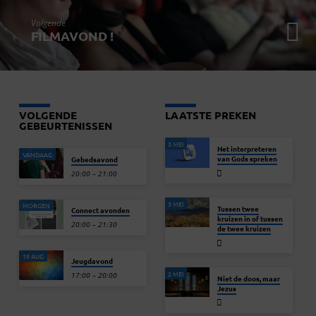
Volgende
FILMAVOND !
VOLGENDE
LAATSTE PREKEN
GEBEURTENISSEN
3 MEI
Het interpreteren
VANDAAG
van Gods spreken
Gebedsavond
20:00 – 21:00
3 MEI
MORGEN
Tussen twee
Connect avonden
kruizen in of tussen
20:00 – 21:30
de twee kruizen
19 AUG
Jeugdavond
2 MEI
17:00 – 20:00
Niet de doos, maar
Jezus