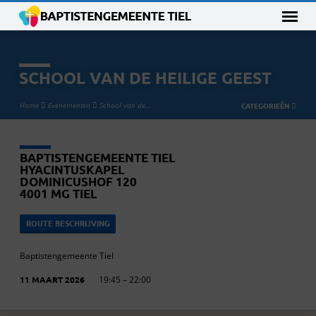
SCHOOL VAN DE HEILIGE GEEST
Home
Evenementen
School van de…
CATEGORIEËN
BAPTISTENGEMEENTE TIEL
HYACINTUSKAPEL
DOMINICUSHOF 120
4001 MG TIEL
ROUTE BESCHRIJVING
Baptistengemeente Tiel
11 MAART 2026
19:45 – 22:00