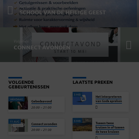
Vorige
SCHOOL VAN DE HEILIGE GEEST
Volgende
CONNECT AVONDEN
VOLGENDE
LAATSTE PREKEN
GEBEURTENISSEN
3 MEI
Het interpreteren
VANDAAG
van Gods spreken
Gebedsavond
20:00 – 21:00
3 MEI
11 AUG
Tussen twee
Connect avonden
kruizen in of tussen
20:00 – 21:30
de twee kruizen