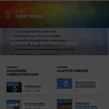
Vorige
GEERT BODE
Volgende
SCHOOL VAN DE HEILIGE GEEST
VOLGENDE
LAATSTE PREKEN
GEBEURTENISSEN
3 MEI
Het interpreteren
VANDAAG
van Gods spreken
Gebedsavond
20:00 – 21:00
3 MEI
11 AUG
Tussen twee
Connect avonden
kruizen in of tussen
20:00 – 21:30