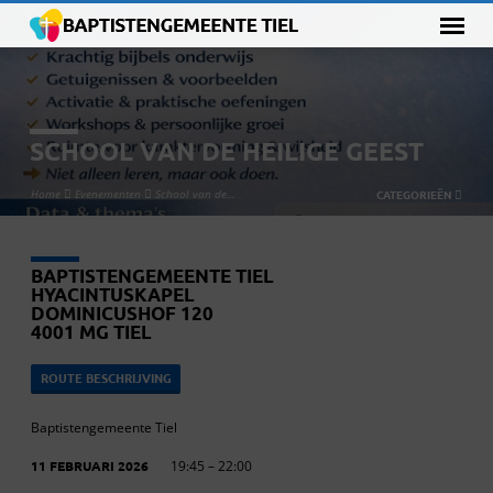
SCHOOL VAN DE HEILIGE GEEST
Home
Evenementen
School van de…
CATEGORIEËN
BAPTISTENGEMEENTE TIEL
HYACINTUSKAPEL
DOMINICUSHOF 120
4001 MG TIEL
ROUTE BESCHRIJVING
Baptistengemeente Tiel
11 FEBRUARI 2026
19:45 – 22:00