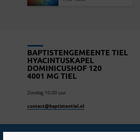
BAPTISTENGEMEENTE TIEL
HYACINTUSKAPEL
DOMINICUSHOF 120
4001 MG TIEL
Zondag 10.00 uur
contact​@baptistentiel.nl