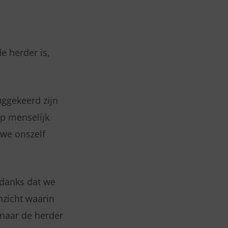
e herder is,
uggekeerd zijn
ep menselijk
 we onszelf
ndanks dat we
zicht waarin
 naar de herder