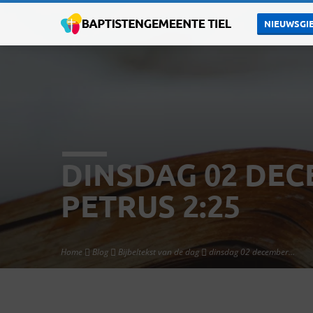
NIEUWSGIE
DINSDAG 02 DECE
PETRUS 2:25
Home
Blog
Bijbeltekst van de dag
dinsdag 02 december…