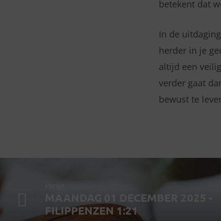
betekent dat w
In de uitdagin
herder in je ge
altijd een veil
verder gaat da
bewust te leve
Vorige
MAANDAG 01 DECEMBER 2025 -
FILIPPENZEN 1:21