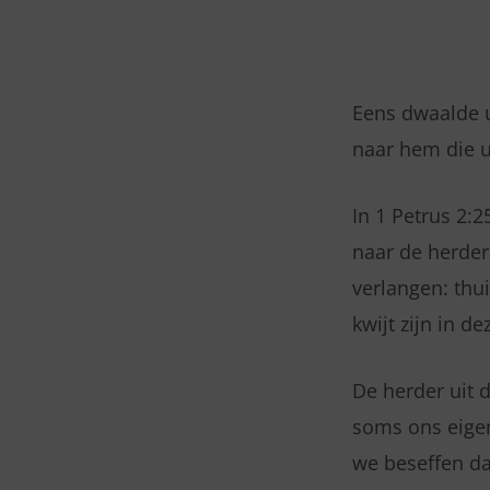
DINSDAG
02
Eens dwaalde u
naar hem die u
DECEMBER
2025
In 1 Petrus 2:
naar de herder
–
verlangen: thu
1
kwijt zijn in 
PETRUS
De herder uit 
2:25
soms ons eigen
we beseffen da