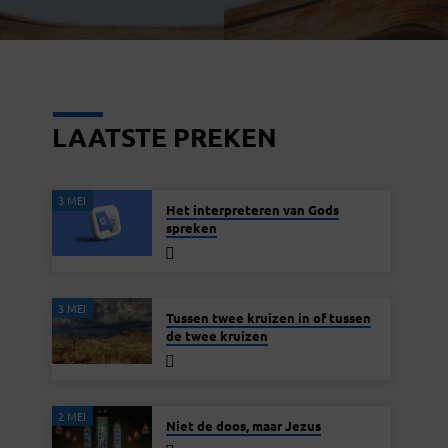
LAATSTE PREKEN
3 MEI
Het interpreteren van Gods
spreken
3 MEI
Tussen twee kruizen in of tussen
de twee kruizen
2 MEI
Niet de doos, maar Jezus