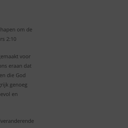
eschapen om de
rs 2:10
gemaakt voor
 ons eraan dat
ken die God
rijk genoeg
devol en
ldveranderende