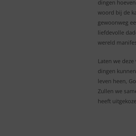
dingen hoeven t
woord bij de k
gewoonweg een 
liefdevolle da
wereld manifes
Laten we deze 
dingen kunnen 
leven heen, G
Zullen we same
heeft uitgekoz