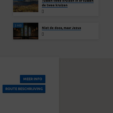
Tussen twee kruizen in of tussen
de twee kruizen
2 MEI
Niet de doos, maar Jezus
MEER INFO
ROUTE BESCHRIJVING