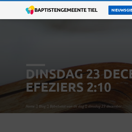
NIEUWSGIE
DINSDAG 23 DEC
EFEZIERS 2:10
Home
Blog
Bijbeltekst van de dag
dinsdag 23 december…