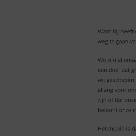
DINSDAG
23
Want hij heeft
weg te gaan va
DECEMBER
2025
We zijn allema
een doel dat gr
–
wij geschapen 
EFEZIERS
allang voor on
zijn of dat on
2:10
beloont onze in
Het mooie is d