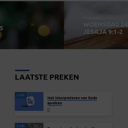
Volgende
WOENSDAG 24 
5
JESAJA 9:1-2
LAATSTE PREKEN
3 MEI
Het interpreteren van Gods
spreken
3 MEI