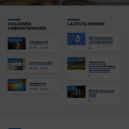
VOLGENDE
LAATSTE PREKEN
GEBEURTENISSEN
3 MEI
Het interpreteren
VANDAAG
van Gods spreken
Gebedsavond
20:00 – 21:00
3 MEI
11 AUG
Tussen twee
Connect avonden
kruizen in of tussen
20:00 – 21:30
de twee kruizen
19 AUG
Jeugdavond
2 MEI
17:00 – 20:00
Niet de doos, maar
Jezus