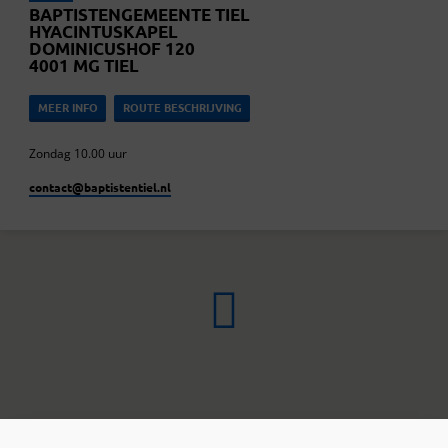
BAPTISTENGEMEENTE TIEL
HYACINTUSKAPEL
DOMINICUSHOF 120
4001 MG TIEL
MEER INFO
ROUTE BESCHRIJVING
Zondag 10.00 uur
contact​@baptistentiel.nl