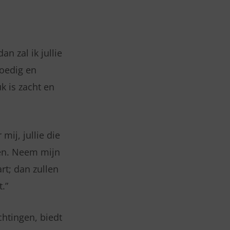
n zal ik jullie
moedig en
uk is zacht en
ij, jullie die
ven. Neem mijn
rt; dan zullen
t.”
chtingen, biedt