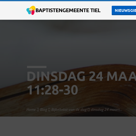
NIEUWSGIE
DINSDAG 24 MAA
11:28-30
Home
Blog
Bijbeltekst van de dag
dinsdag 24 maart…