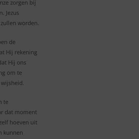
nze zorgen bij
n. Jezus
 zullen worden.
bben de
dat Hij rekening
at Hij ons
ing om te
 wijsheid.
n te
aar dat moment
zelf hoeven uit
en kunnen