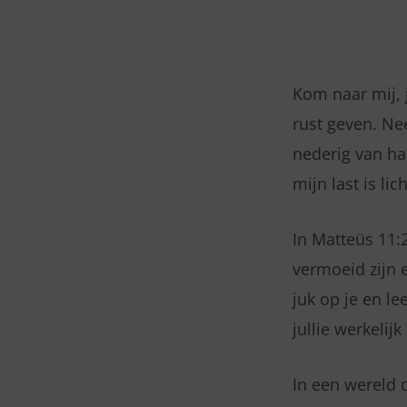
DINSDAG
24
Kom naar mij, j
rust geven. Ne
MAART
nederig van har
2026
mijn last is li
–
In Matteüs 11:
MATTEUS
vermoeid zijn 
juk op je en le
11:28-
jullie werkelijk
30
In een wereld 