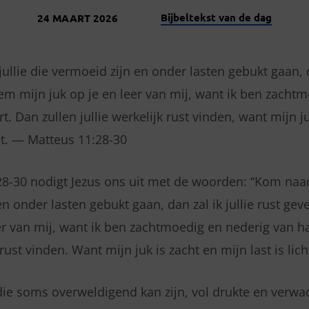
Bijbeltekst van de dag
24 MAART 2026
ullie die vermoeid zijn en onder lasten gebukt gaan, da
em mijn juk op je en leer van mij, want ik ben zacht
t. Dan zullen jullie werkelijk rust vinden, want mijn j
cht. — Matteus 11:28-30
28-30 nodigt Jezus ons uit met de woorden: “Kom naar m
en onder lasten gebukt gaan, dan zal ik jullie rust ge
er van mij, want ik ben zachtmoedig en nederig van ha
 rust vinden. Want mijn juk is zacht en mijn last is lich
die soms overweldigend kan zijn, vol drukte en verwa