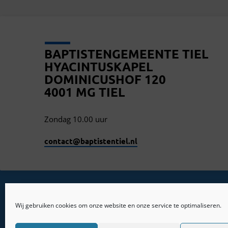
BAPTISTENGEMEENTE TIEL
HYACINTUSKAPEL
DOMINICUSHOF 120
4001 MG TIEL
Zondag 10.00 uur
contact​@baptistentiel.nl
Wij gebruiken cookies om onze website en onze service te optimaliseren.