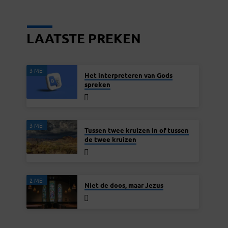
LAATSTE PREKEN
3 MEI
Het interpreteren van Gods
spreken
3 MEI
Tussen twee kruizen in of tussen
de twee kruizen
2 MEI
Niet de doos, maar Jezus