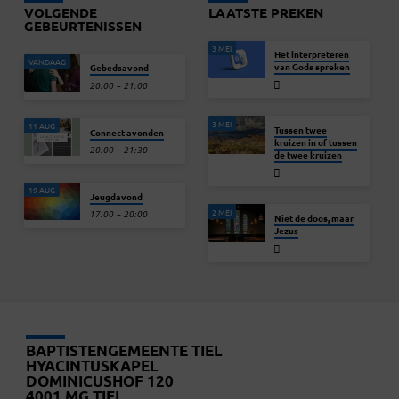
VOLGENDE
LAATSTE PREKEN
GEBEURTENISSEN
3 MEI
Het interpreteren
VANDAAG
van Gods spreken
Gebedsavond
20:00 – 21:00
3 MEI
11 AUG
Tussen twee
Connect avonden
kruizen in of tussen
20:00 – 21:30
de twee kruizen
19 AUG
Jeugdavond
2 MEI
17:00 – 20:00
Niet de doos, maar
Jezus
BAPTISTENGEMEENTE TIEL
HYACINTUSKAPEL
DOMINICUSHOF 120
4001 MG TIEL