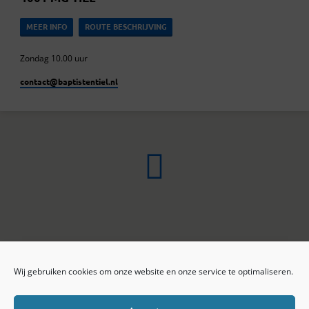
MEER INFO
ROUTE BESCHRIJVING
Zondag 10.00 uur
contact​@baptistentiel.nl
Wij gebruiken cookies om onze website en onze service te optimaliseren.
ONLINE ARCHIEF
CONTACT
Sprekers
ANBI
Preekseries
E-mail