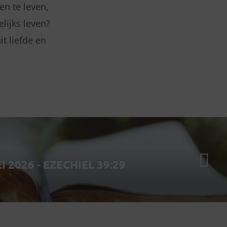
n te leven,
elijks leven?
t liefde en
 2026 - EZECHIEL 39:29