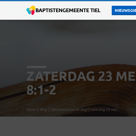
NIEUWSGIE
ZATERDAG 23 ME
8:1-2
Home
Blog
Bijbeltekst van de dag
zaterdag 23 mei…