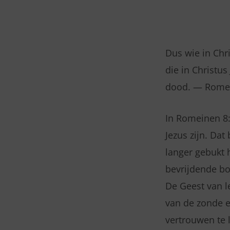
ZATERDAG
23
Dus wie in Chr
die in Christus
MEI
dood. — Romei
2026
In Romeinen 8:
–
Jezus zijn. Dat
ROMEINEN
langer gebukt 
bevrijdende bo
8:1-
De Geest van le
2
van de zonde e
vertrouwen te 