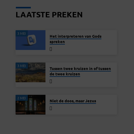
LAATSTE PREKEN
3 MEI
Het interpreteren van Gods
spreken
3 MEI
Tussen twee kruizen in of tussen
de twee kruizen
2 MEI
Niet de doos, maar Jezus