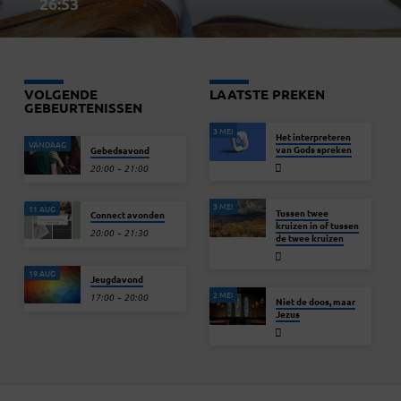
26:53
VOLGENDE
LAATSTE PREKEN
GEBEURTENISSEN
3 MEI
Het interpreteren
VANDAAG
van Gods spreken
Gebedsavond
20:00 – 21:00
3 MEI
11 AUG
Tussen twee
Connect avonden
kruizen in of tussen
20:00 – 21:30
de twee kruizen
19 AUG
Jeugdavond
2 MEI
17:00 – 20:00
Niet de doos, maar
Jezus