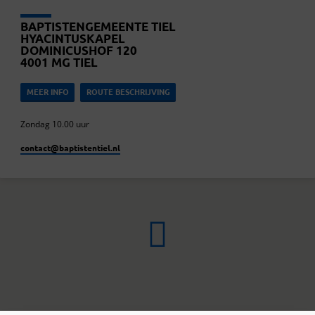
BAPTISTENGEMEENTE TIEL
HYACINTUSKAPEL
DOMINICUSHOF 120
4001 MG TIEL
MEER INFO
ROUTE BESCHRIJVING
Zondag 10.00 uur
contact​@baptistentiel.nl