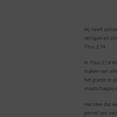
MAANDAG
06
Hij heeft zichz
reinigen en ons
JULI
Titus 2:14
2026
In Titus 2:14 l
–
maken van alle
TITUS
het goede te d
maatschappij w
2:14
Het idee dat w
gevoel van opl