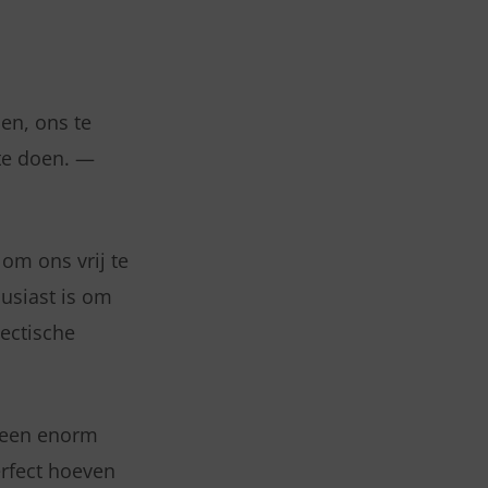
pen, ons te
 te doen. —
 om ons vrij te
usiast is om
ectische
n een enorm
erfect hoeven