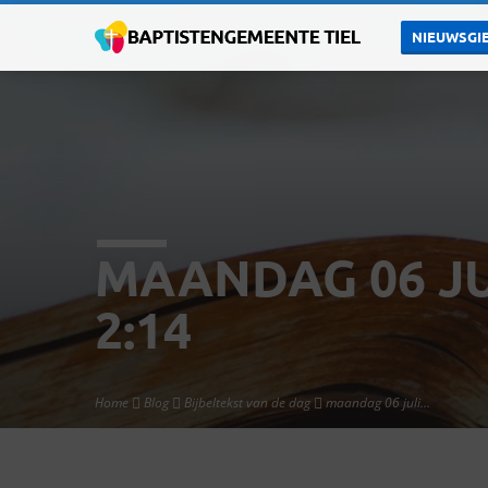
NIEUWSGIE
MAANDAG 06 JUL
2:14
Home
Blog
Bijbeltekst van de dag
maandag 06 juli…