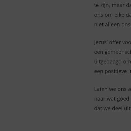
te zijn, maar d
ons om elke da
niet alleen on
Jezus’ offer vo
een gemeensch
uitgedaagd om 
een positieve 
Laten we ons a
naar wat goed 
dat we deel ui