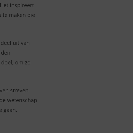
Het inspireert
s te maken die
 deel uit van
rden
r doel, om zo
ven streven
r de wetenschap
e gaan.