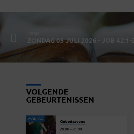
Vorige
ZONDAG 05 JULI 2026 - JOB 42:1-
VOLGENDE
GEBEURTENISSEN
VANDAAG
Gebedsavond
20:00 – 21:00