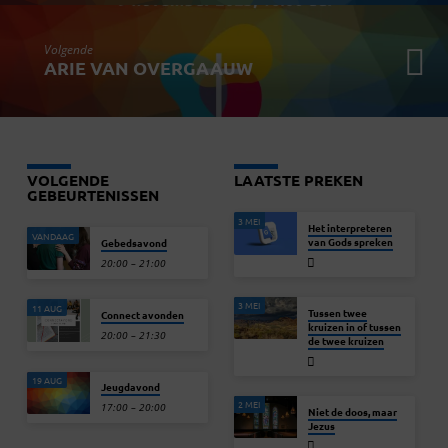
Volgende
ARIE VAN OVERGAAUW
VOLGENDE
LAATSTE PREKEN
GEBEURTENISSEN
3 MEI
Het interpreteren
VANDAAG
van Gods spreken
Gebedsavond
20:00 – 21:00
3 MEI
11 AUG
Tussen twee
Connect avonden
kruizen in of tussen
20:00 – 21:30
de twee kruizen
19 AUG
Jeugdavond
2 MEI
17:00 – 20:00
Niet de doos, maar
Jezus