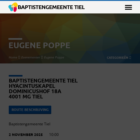
EUGENE POPPE
Home
Evenementen
Eugene Poppe
CATEGORIEËN
BAPTISTENGEMEENTE TIEL
HYACINTUSKAPEL
DOMINICUSHOF 18A
4001 MG TIEL
ROUTE BESCHRIJVING
Baptistengemeente Tiel
2 NOVEMBER 2025
10:00