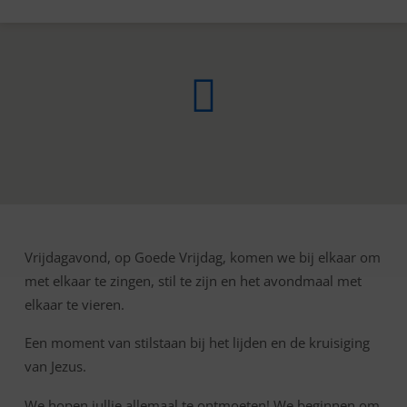
Vrijdagavond, op Goede Vrijdag, komen we bij elkaar om
GOEDE
met elkaar te zingen, stil te zijn en het avondmaal met
VRIJDAG
elkaar te vieren.
Een moment van stilstaan bij het lijden en de kruisiging
van Jezus.
We hopen jullie allemaal te ontmoeten! We beginnen om