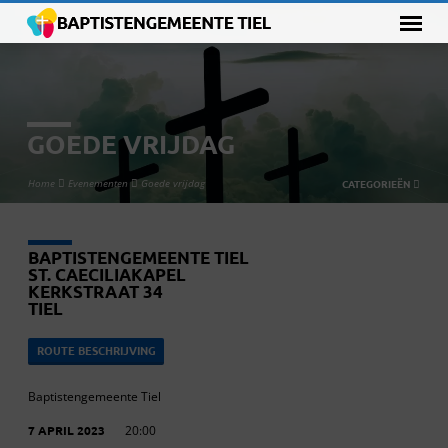
GOEDE VRIJDAG
Home
Evenementen
Goede vrijdag
CATEGORIEËN
BAPTISTENGEMEENTE TIEL
ST. CAECILIAKAPEL
KERKSTRAAT 34
TIEL
ROUTE BESCHRIJVING
Baptistengemeente Tiel
7 APRIL 2023
20:00