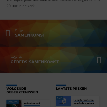
20 uur in de kerk.
Vorige
SAMENKOMST
Volgende
GEBEDS-SAMENKOMST
VOLGENDE
LAATSTE PREKEN
GEBEURTENISSEN
3 MEI
Het interpreteren
VANDAAG
van Gods spreken
Gebedsavond