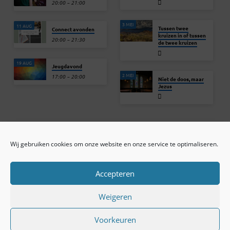
20:00 – 21:00
3 MEI
11 AUG
Tussen twee
Connect avonden
kruizen in of tussen
20:00 – 21:30
de twee kruizen
19 AUG
Jeugdavond
2 MEI
17:00 – 20:00
Niet de doos, maar
Jezus
Wij gebruiken cookies om onze website en onze service te optimaliseren.
ONLINE ARCHIEF
CONTACT
Sprekers
ANBI
Preekseries
E-mail
Accepteren
Privacy beleid
Colofon
Weigeren
Voorkeuren