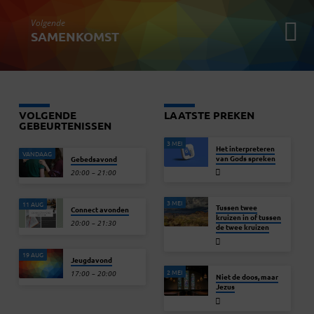
Volgende
SAMENKOMST
VOLGENDE
LAATSTE PREKEN
GEBEURTENISSEN
3 MEI
Het interpreteren
VANDAAG
van Gods spreken
Gebedsavond
20:00 – 21:00
3 MEI
11 AUG
Tussen twee
Connect avonden
kruizen in of tussen
20:00 – 21:30
de twee kruizen
19 AUG
Jeugdavond
2 MEI
17:00 – 20:00
Niet de doos, maar
Jezus