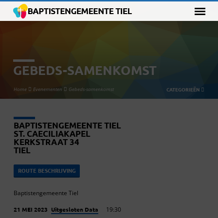
GEBEDS-SAMENKOMST
Home
Evenementen
Gebeds-samenkomst
CATEGORIEËN
BAPTISTENGEMEENTE TIEL
ST. CAECILIAKAPEL
KERKSTRAAT 34
TIEL
ROUTE BESCHRIJVING
Baptistengemeente Tiel
Uitgesloten Data
21 MEI 2023
19:30