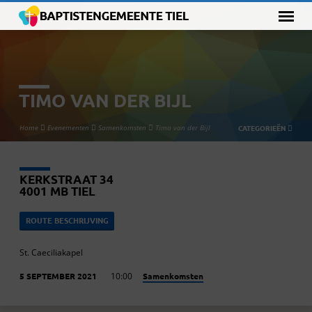
TIMO VAN DER BIJL
Home
Evenementen
Samenkomsten
Timo van der Bijl
CATEGORIEËN
KERKSTRAAT 34
4001 MB TIEL
ROUTE BESCHRIJVING
St. Caeciliakapel
Samenkomsten
5 SEPTEMBER 2021
10:00