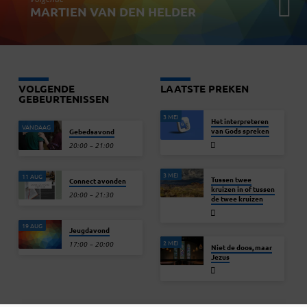
MARTIEN VAN DEN HELDER
VOLGENDE
LAATSTE PREKEN
GEBEURTENISSEN
3 MEI
Het interpreteren
VANDAAG
van Gods spreken
Gebedsavond
20:00 – 21:00
3 MEI
11 AUG
Tussen twee
Connect avonden
kruizen in of tussen
20:00 – 21:30
de twee kruizen
19 AUG
Jeugdavond
2 MEI
17:00 – 20:00
Niet de doos, maar
Jezus