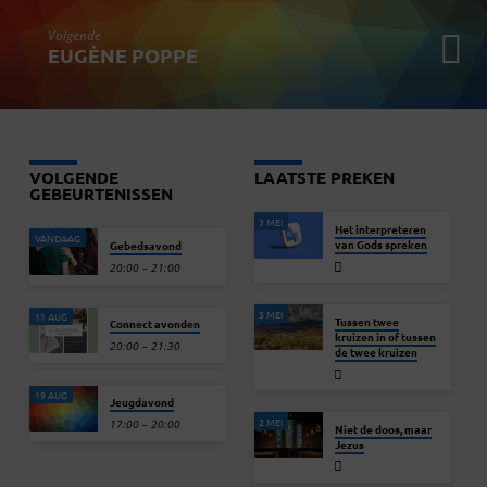
Volgende
EUGÈNE POPPE
VOLGENDE
LAATSTE PREKEN
GEBEURTENISSEN
3 MEI
Het interpreteren
VANDAAG
van Gods spreken
Gebedsavond
20:00 – 21:00
3 MEI
11 AUG
Tussen twee
Connect avonden
kruizen in of tussen
20:00 – 21:30
de twee kruizen
19 AUG
Jeugdavond
2 MEI
17:00 – 20:00
Niet de doos, maar
Jezus