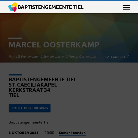
MARCEL OOSTERKAMP
Home
Evenementen
Samenkomsten
Marcel Oosterkamp
CATEGORIEËN
BAPTISTENGEMEENTE TIEL
ST. CAECILIAKAPEL
KERKSTRAAT 34
TIEL
ROUTE BESCHRIJVING
Baptistengemeente Tiel
Samenkomsten
3 OKTOBER 2021
10:00