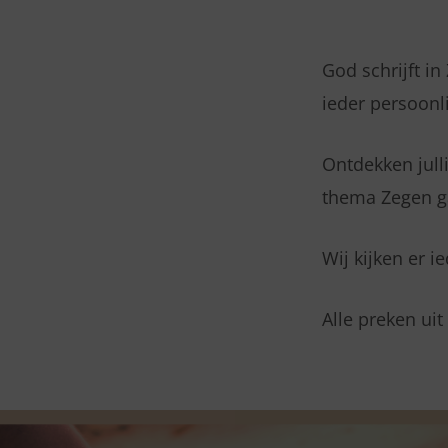
THEMA
JULI
God schrijft i
ieder persoonli
IS
“ZEGEN”
Ontdekken jul
thema Zegen g
Wij kijken er ie
Alle preken uit