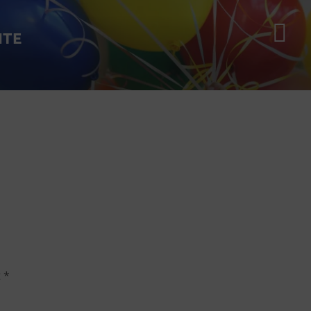
ITE
t
*