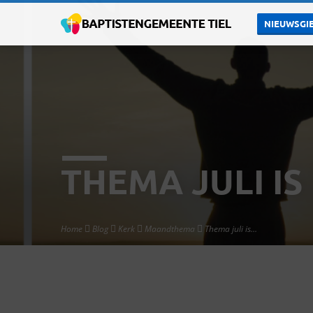
NIEUWSGIE
THEMA JULI IS
Home
Blog
Kerk
Maandthema
Thema juli is…