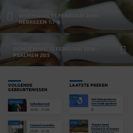
Vorige
WOENSDAG 11 FEBRUARI 2026 -
HEBREEEN 1:7-8
Volgende
DONDERDAG 12 FEBRUARI 2026 -
PSALMEN 20:5
VOLGENDE
LAATSTE PREKEN
GEBEURTENISSEN
3 MEI
Het interpreteren
VANDAAG
van Gods spreken
Gebedsavond
20:00 – 21:00
3 MEI
11 AUG
Tussen twee
Connect avonden
kruizen in of tussen
20:00 – 21:30
de twee kruizen