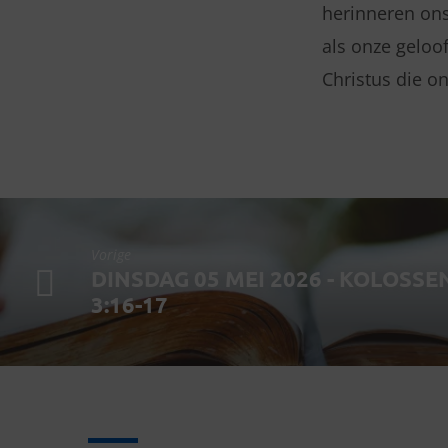
herinneren ons
als onze geloof
Christus die on
Vorige
DINSDAG 05 MEI 2026 - KOLOSS
3:16-17