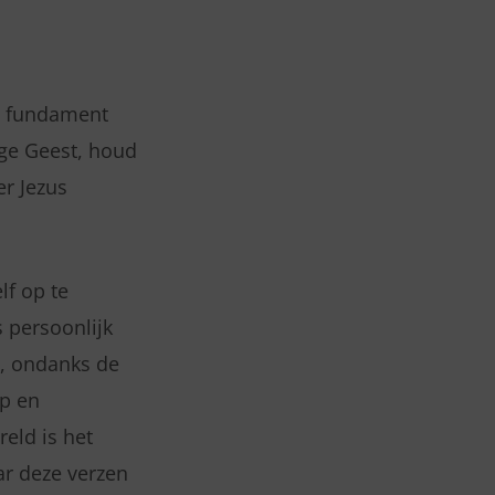
t fundament
ige Geest, houd
er Jezus
lf op te
 persoonlijk
e, ondanks de
p en
reld is het
ar deze verzen