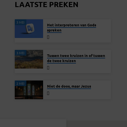
LAATSTE PREKEN
3 MEI
Het interpreteren van Gods
spreken
3 MEI
Tussen twee kruizen in of tussen
de twee kruizen
2 MEI
Niet de doos, maar Jezus