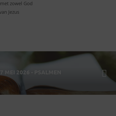
n met zowel God
 van Jezus
 MEI 2026 - PSALMEN