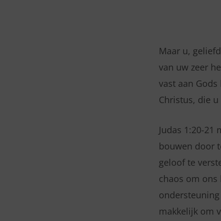
WOENSDAG
06
Maar u, gelief
van uw zeer hei
MEI
vast aan Gods 
2026
Christus, die 
–
Judas 1:20-21 
JUDAS
bouwen door te
geloof te vers
1:20-
chaos om ons 
21
ondersteuning v
makkelijk om v