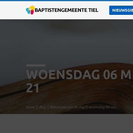
NIEUWSGIE
WOENSDAG 06 MEI
21
Home
Blog
Bijbeltekst van de dag
woensdag 06 mei…