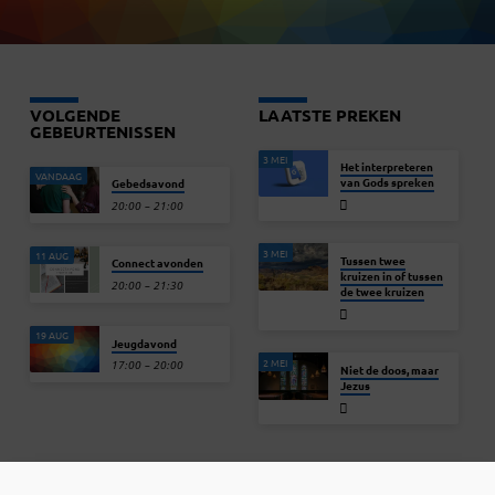
VOLGENDE
LAATSTE PREKEN
GEBEURTENISSEN
3 MEI
Het interpreteren
VANDAAG
van Gods spreken
Gebedsavond
20:00 – 21:00
3 MEI
11 AUG
Tussen twee
Connect avonden
kruizen in of tussen
20:00 – 21:30
de twee kruizen
19 AUG
Jeugdavond
2 MEI
17:00 – 20:00
Niet de doos, maar
Jezus