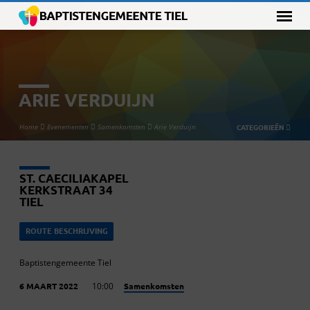
ARIE VERDUIJN
Home
Evenementen
Samenkomsten
Arie Verduijn
CATEGORIEËN
ST. CAECILIAKAPEL
KERKSTRAAT 34
TIEL
ROUTE BESCHRIJVING
Baptistengemeente Tiel
Samenkomsten
6 MAART 2022
10:00