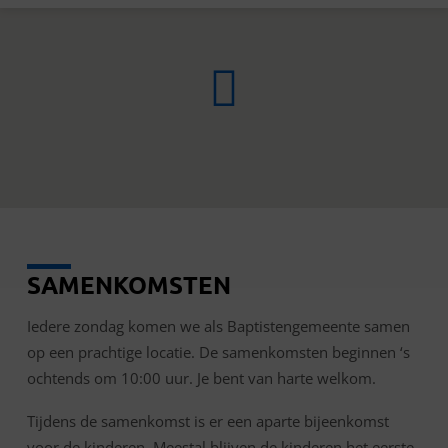
SAMENKOMSTEN
SAMENKOMST
Iedere zondag komen we als Baptistengemeente samen
op een prachtige locatie. De samenkomsten beginnen ‘s
ochtends om 10:00 uur. Je bent van harte welkom.
Tijdens de samenkomst is er een aparte bijeenkomst
voor de kinderen. Meestal blijven de kinderen het eerste