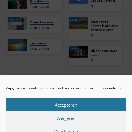
van Gods spreken
Gebedsavond
20:00 – 21:00
3 MEI
11 AUG
Tussen twee
Connect avonden
kruizen in of tussen
20:00 – 21:30
de twee kruizen
19 AUG
Jeugdavond
2 MEI
17:00 – 20:00
Niet de doos, maar
Jezus
Wij gebruiken cookies om onze website en onze service te optimaliseren.
ONLINE ARCHIEF
CONTACT
Sprekers
ANBI
Preekseries
E-mail
Accepteren
Privacy beleid
Colofon
Weigeren
Voorkeuren