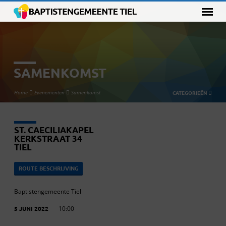
SAMENKOMST
Home
Evenementen
Samenkomst
CATEGORIEËN
ST. CAECILIAKAPEL
KERKSTRAAT 34
TIEL
ROUTE BESCHRIJVING
Baptistengemeente Tiel
5 JUNI 2022
10:00