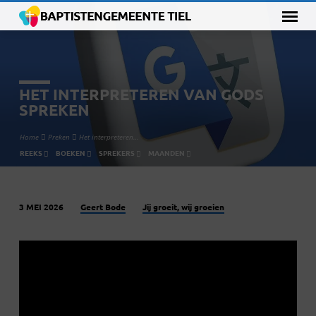
HET INTERPRETEREN VAN GODS
SPREKEN
Home
Preken
Het interpreteren…
REEKS
BOEKEN
SPREKERS
MAANDEN
Geert Bode
Jij groeit, wij groeien
3 MEI 2026
HET
INTERPRETEREN
VAN
GODS
SPREKEN