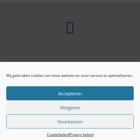
Wij gebruiken cookies om onze website en onze service te optimaliseren.
ONLINE ARCHIEF
CONTACT
Sprekers
ANBI
Preekseries
E-mail
Accepteren
Privacy beleid
Colofon
Weigeren
Voorkeuren
© 2026 Baptistengemeente Tiel.
Cookiebeleid
Privacy beleid