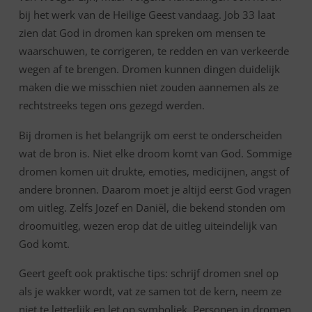
bij het werk van de Heilige Geest vandaag. Job 33 laat
zien dat God in dromen kan spreken om mensen te
waarschuwen, te corrigeren, te redden en van verkeerde
wegen af te brengen. Dromen kunnen dingen duidelijk
maken die we misschien niet zouden aannemen als ze
rechtstreeks tegen ons gezegd werden.
Bij dromen is het belangrijk om eerst te onderscheiden
wat de bron is. Niet elke droom komt van God. Sommige
dromen komen uit drukte, emoties, medicijnen, angst of
andere bronnen. Daarom moet je altijd eerst God vragen
om uitleg. Zelfs Jozef en Daniël, die bekend stonden om
droomuitleg, wezen erop dat de uitleg uiteindelijk van
God komt.
Geert geeft ook praktische tips: schrijf dromen snel op
als je wakker wordt, vat ze samen tot de kern, neem ze
niet te letterlijk en let op symboliek. Personen in dromen