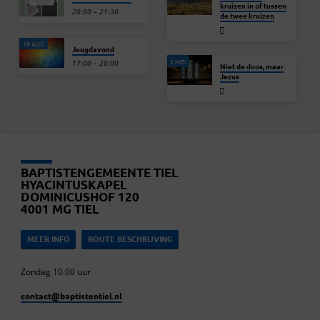
kruizen in of tussen
20:00 – 21:30
de twee kruizen
19 AUG
Jeugdavond
2 MEI
17:00 – 20:00
Niet de doos, maar
Jezus
BAPTISTENGEMEENTE TIEL
HYACINTUSKAPEL
DOMINICUSHOF 120
4001 MG TIEL
MEER INFO
ROUTE BESCHRIJVING
Zondag 10.00 uur
contact​@baptistentiel.nl