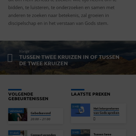
bidden, te luisteren, te onderzoeken en samen met
anderen te zoeken naar betekenis, zal groeien in
discipelschap en in het verstaan van Gods stem.
Vorige
TUSSEN TWEE KRUIZEN IN OF TUSSEN
DE TWEE KRUIZEN
VOLGENDE
LAATSTE PREKEN
GEBEURTENISSEN
3 MEI
Het interpreteren
VANDAAG
van Gods spreken
Gebedsavond
20:00 – 21:00
3 MEI
11 AUG
Tussen twee
Connect avonden