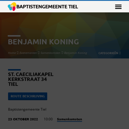
BENJAMIN KONING
Home
Evenementen
Samenkomsten
Benjamin Koning
CATEGORIEËN
ST. CAECILIAKAPEL
KERKSTRAAT 34
TIEL
ROUTE BESCHRIJVING
Baptistengemeente Tiel
Samenkomsten
23 OKTOBER 2022
10:00