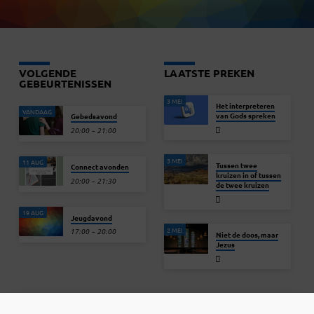
VOLGENDE
LAATSTE PREKEN
GEBEURTENISSEN
3 MEI
Het interpreteren
VANDAAG
van Gods spreken
Gebedsavond
20:00 – 21:00
3 MEI
11 AUG
Tussen twee
Connect avonden
kruizen in of tussen
20:00 – 21:30
de twee kruizen
19 AUG
Jeugdavond
2 MEI
17:00 – 20:00
Niet de doos, maar
Jezus