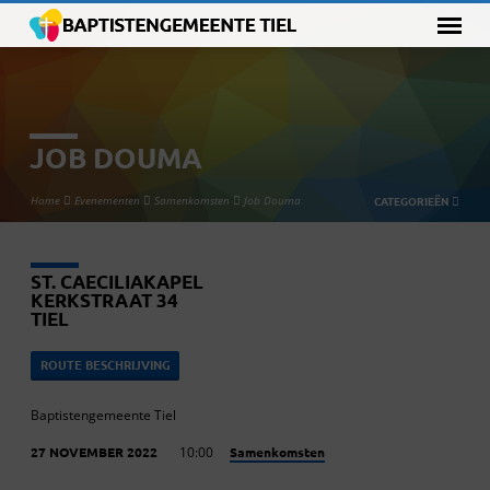
JOB DOUMA
Home
Evenementen
Samenkomsten
Job Douma
CATEGORIEËN
ST. CAECILIAKAPEL
KERKSTRAAT 34
TIEL
ROUTE BESCHRIJVING
Baptistengemeente Tiel
Samenkomsten
27 NOVEMBER 2022
10:00