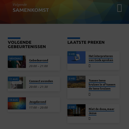
Volgende
SAMENKOMST
VOLGENDE
LAATSTE PREKEN
GEBEURTENISSEN
3 MEI
Het interpreteren
VANDAAG
van Gods spreken
Gebedsavond
20:00 – 21:00
3 MEI
11 AUG
Tussen twee
Connect avonden
kruizen in of tussen
20:00 – 21:30
de twee kruizen
19 AUG
Jeugdavond
2 MEI
17:00 – 20:00
Niet de doos, maar
Jezus