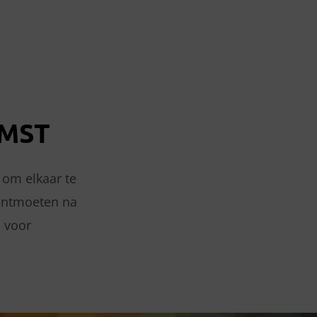
MST
 om elkaar te
 ontmoeten na
d voor