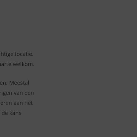
tige locatie.
harte welkom.
en. Meestal
ingen van een
deren aan het
 de kans