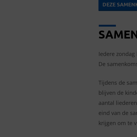
DEZE SAMENK
SAME
Iedere zondag 
De samenkomst
Tijdens de sam
blijven de kin
aantal liedere
eind van de s
krijgen om te v