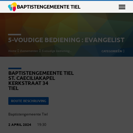
5-VOUDIGE BEDIENING : EVANGELIST
Home
Evenementen
5-voudige bediening…
CATEGORIEËN
BAPTISTENGEMEENTE TIEL
ST. CAECILIAKAPEL
KERKSTRAAT 34
TIEL
ROUTE BESCHRIJVING
Baptistengemeente Tiel
2 APRIL 2024
19:30