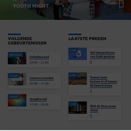
YOUTH NIGHT
VOLGENDE
LAATSTE PREKEN
GEBEURTENISSEN
3 MEI
Het interpreteren
VANDAAG
van Gods spreken
Gebedsavond
20:00 – 21:00
3 MEI
11 AUG
Tussen twee
Connect avonden
kruizen in of tussen
20:00 – 21:30
de twee kruizen
19 AUG
Jeugdavond
2 MEI
17:00 – 20:00
Niet de doos, maar
Jezus