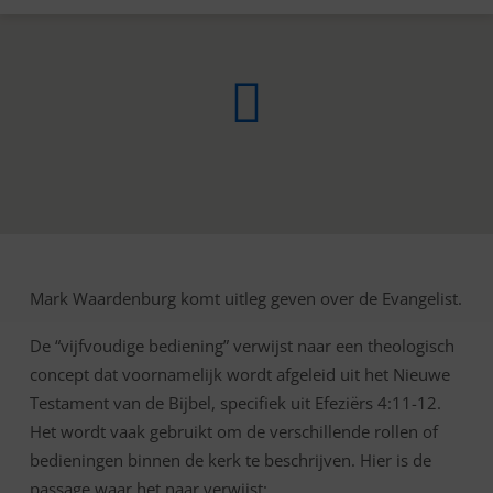
Mark Waardenburg komt uitleg geven over de Evangelist.
5-
VOUDIGE
De “vijfvoudige bediening” verwijst naar een theologisch
BEDIENING
concept dat voornamelijk wordt afgeleid uit het Nieuwe
:
Testament van de Bijbel, specifiek uit Efeziërs 4:11-12.
EVANGELIST
Het wordt vaak gebruikt om de verschillende rollen of
bedieningen binnen de kerk te beschrijven. Hier is de
passage waar het naar verwijst: