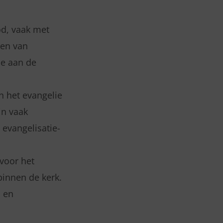
d, vaak met
gen van
ie aan de
n het evangelie
jn vaak
 evangelisatie-
 voor het
binnen de kerk.
n en