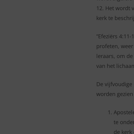
BEDIENING
12. Het wordt 
kerk te beschri
:
HERDER
“Efeziërs 4:11
profeten, weer
leraars, om de
van het lichaa
De vijfvoudige 
worden gezien 
Apostele
te onde
de kerk 