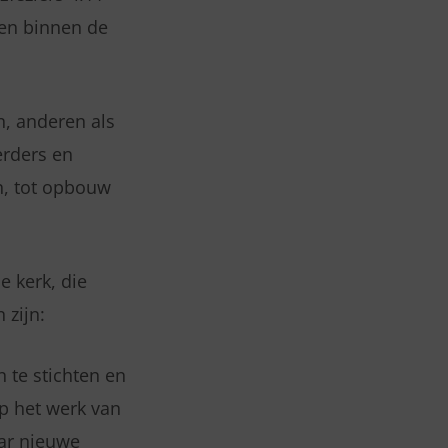
gen binnen de
n, anderen als
erders en
n, tot opbouw
e kerk, die
 zijn:
n te stichten en
p het werk van
aar nieuwe