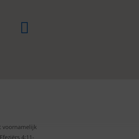
t voornamelijk
Efeziërs 4:11-