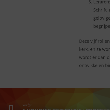
Leraren:
Schrift,
gelovig
begrijpe
Deze vijf roll
kerk, en ze wo
wordt er dan o
ontwikkelen b
Vorige