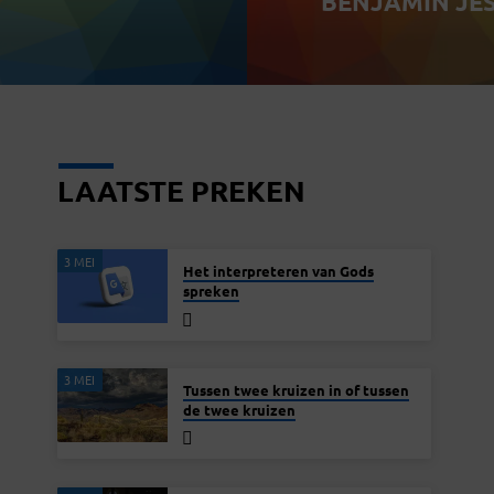
BENJAMIN JE
LAATSTE PREKEN
3 MEI
Het interpreteren van Gods
spreken
3 MEI
Tussen twee kruizen in of tussen
de twee kruizen