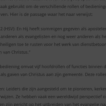
vaak gebruikt om de verschillende rollen of bedienin
jven. Hier is de passage waar het naar verwijst:
-12 (HSV): En Hij heeft sommigen gegeven als apostele
 anderen als evangelisten en nog weer anderen als h
 heiligen toe te rusten voor het werk van dienstbetoo
m van Christus.”
bediening omvat vijf hoofdrollen of functies binnen d
als gaven van Christus aan zijn gemeente. Deze rollen
n: Leiders die zijn aangesteld om te pionieren, kerke
rwijzen. Ze hebben vaak een wereldwijd perspectief o
en zijn gericht op het uitbreiden van het evangelie n