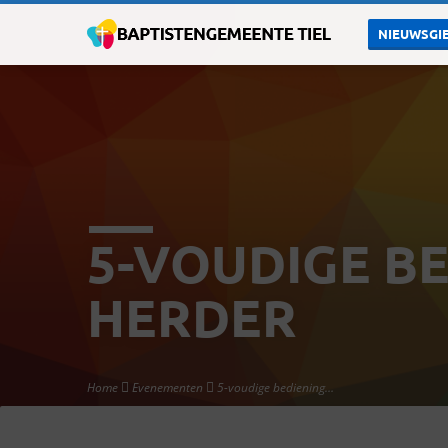
NIEUWSGIE
5-VOUDIGE BE
HERDER
Home
Evenementen
5-voudige bediening…