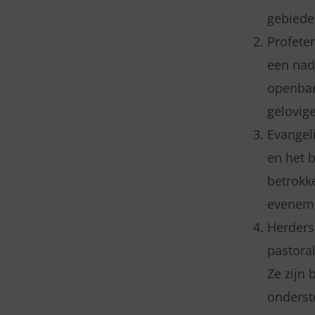
gebiede
Profete
een nad
openbari
gelovig
Evangeli
en het b
betrokke
evenem
Herders 
pastoral
Ze zijn
onderst