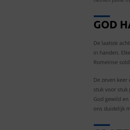
WONDEREN
VAN
GOD H
HET
De laatste ach
KRUIS
in handen. Elk
Romeinse sold
De zeven keer 
stuk voor stuk
God gewild en 
ons duidelijk 