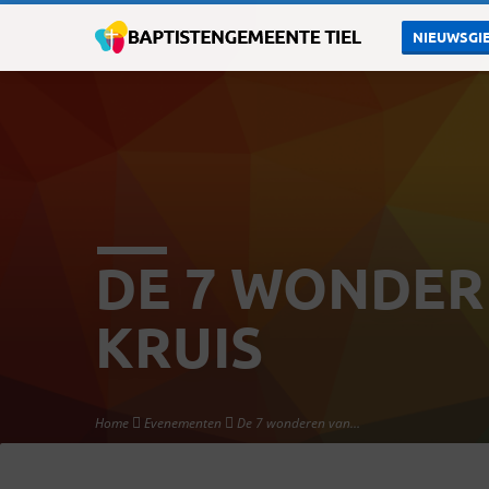
NIEUWSGIE
DE 7 WONDER
KRUIS
Home
Evenementen
De 7 wonderen van…