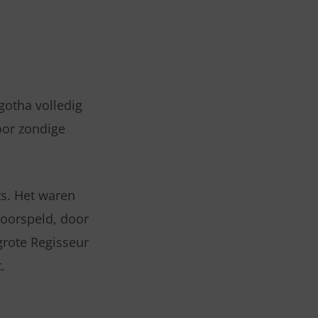
gotha volledig
oor zondige
ts. Het waren
voorspeld, door
grote Regisseur
.