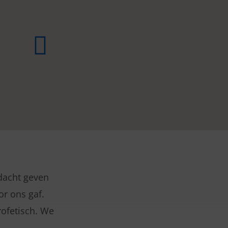
dacht geven
or ons gaf.
rofetisch. We