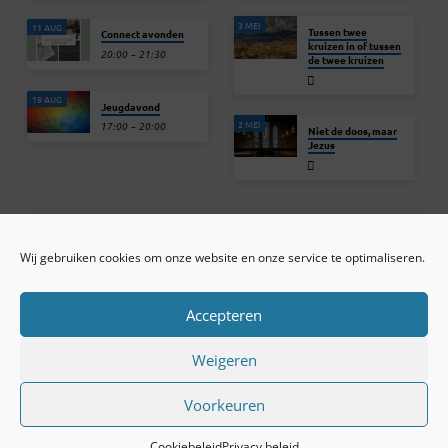
3 MEI
11 AUG
Tussen twee
Connect avonden
kruizen in of tussen
20:00 – 21:30
de twee kruizen
19 AUG
Jeugdavond
2 MEI
17:00 – 20:00
Niet de doos, maar
Jezus
Wij gebruiken cookies om onze website en onze service te optimaliseren.
ONLINE ARCHIEF
CONTACT
Sprekers
ANBI
Preekseries
E-mail
Accepteren
Privacy beleid
Colofon
Weigeren
Voorkeuren
© 2026 Baptistengemeente Tiel.
Cookiebeleid
Privacy beleid