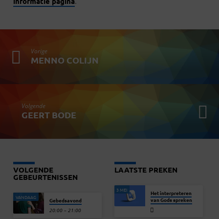
informatie pagina
.
Vorige
MENNO COLIJN
Volgende
GEERT BODE
VOLGENDE
LAATSTE PREKEN
GEBEURTENISSEN
3 MEI
Het interpreteren
VANDAAG
van Gods spreken
Gebedsavond
20:00 – 21:00