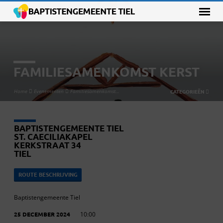
FAMILIESAMENKOMST KERST
Home
Evenementen
Familiesamenkomst…
CATEGORIEËN
BAPTISTENGEMEENTE TIEL
ST. CAECILIAKAPEL
KERKSTRAAT 34
TIEL
ROUTE BESCHRIJVING
Baptistengemeente Tiel
25 DECEMBER 2024
10:00