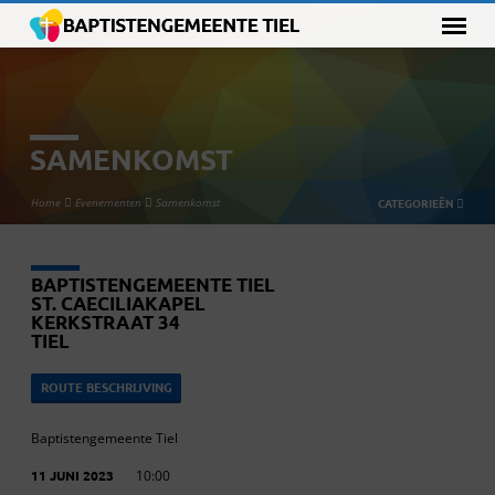
SAMENKOMST
Home
Evenementen
Samenkomst
CATEGORIEËN
BAPTISTENGEMEENTE TIEL
ST. CAECILIAKAPEL
KERKSTRAAT 34
TIEL
ROUTE BESCHRIJVING
Baptistengemeente Tiel
11 JUNI 2023
10:00