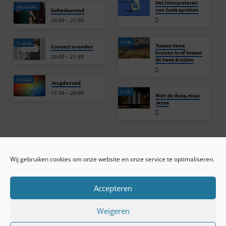
Het interpreteren
VANDAAG
van Gods spreken
Gebedsavond
20:00 – 21:00
3 MEI
11 AUG
Tussen twee
Connect avonden
kruizen in of tussen
20:00 – 21:30
de twee kruizen
19 AUG
Jeugdavond
2 MEI
17:00 – 20:00
Niet de doos, maar
Jezus
Wij gebruiken cookies om onze website en onze service te optimaliseren.
ONLINE ARCHIEF
CONTACT
Sprekers
ANBI
Preekseries
E-mail
Accepteren
Privacy beleid
Colofon
Weigeren