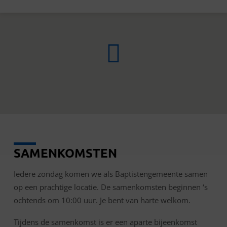
SAMENKOMSTEN
SAMENKOMST
Iedere zondag komen we als Baptistengemeente samen
op een prachtige locatie. De samenkomsten beginnen ‘s
ochtends om 10:00 uur. Je bent van harte welkom.
Tijdens de samenkomst is er een aparte bijeenkomst