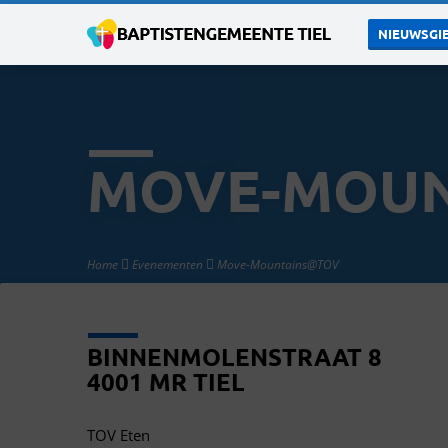
NIEUWSGIE
MOVE-MOUN
Home
Evenementen
Move-Mountains@TOV
BINNENMOLENSTRAAT 8
4001 MR TIEL
TOV Eten