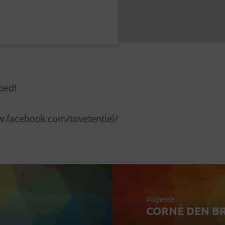
bed!
w.facebook.com/tovetentiel/
Volgende
CORNÉ DEN B