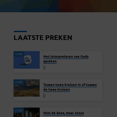
LAATSTE PREKEN
3 MEI
Het interpreteren van Gods
spreken
3 MEI
Tussen twee kruizen in of tussen
de twee kruizen
2 MEI
Niet de doos, maar Jezus