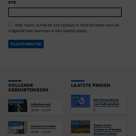
SITE
Mijn naam, e-mail en site opslaan in deze browser voor de
volgende keer wanneer ik een reactie plaats.
VOLGENDE
LAATSTE PREKEN
GEBEURTENISSEN
3 MEI
Het interpreteren
VANDAAG
van Gods spreken
Gebedsavond
20:00 – 21:00
3 MEI
11 AUG
Tussen twee
Connect avonden
kruizen in of tussen
20:00 – 21:30
de twee kruizen