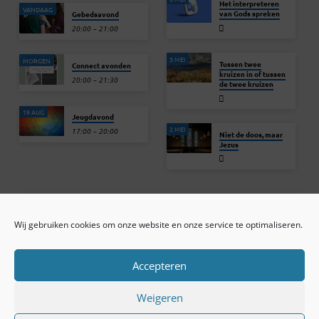
Het interpreteren
VANDAAG
van Gods spreken
Gebedsavond
20:00 – 21:00
3 MEI
MORGEN
Tussen twee
Connect avonden
kruizen in of tussen
20:00 – 21:30
de twee kruizen
19 AUG
Jeugdavond
2 MEI
17:00 – 20:00
Niet de doos, maar
Jezus
Wij gebruiken cookies om onze website en onze service te optimaliseren.
ONLINE ARCHIEF
CONTACT
Sprekers
ANBI
Preekseries
E-mail
Accepteren
Privacy beleid
Colofon
Weigeren