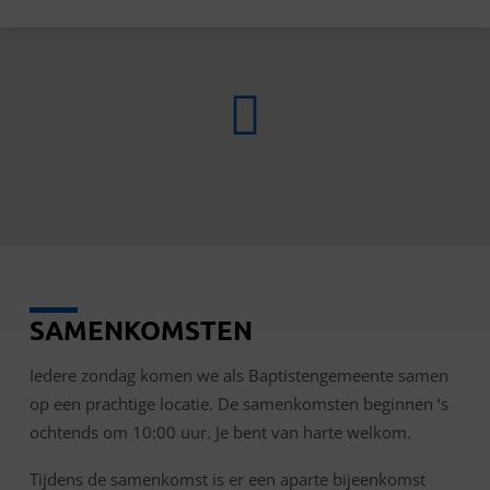
SAMENKOMSTEN
ROYAL
MISSION
Iedere zondag komen we als Baptistengemeente samen
op een prachtige locatie. De samenkomsten beginnen ‘s
ochtends om 10:00 uur. Je bent van harte welkom.
Tijdens de samenkomst is er een aparte bijeenkomst