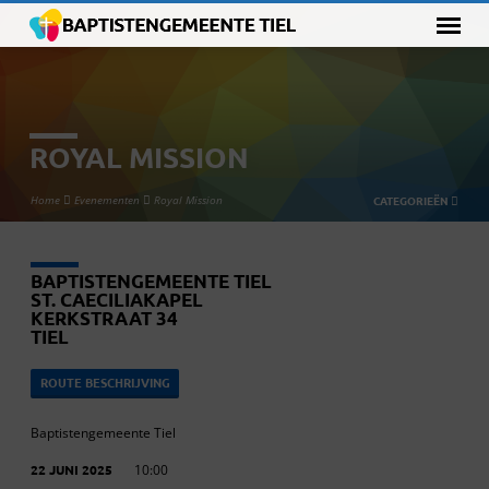
ROYAL MISSION
Home
Evenementen
Royal Mission
CATEGORIEËN
BAPTISTENGEMEENTE TIEL
ST. CAECILIAKAPEL
KERKSTRAAT 34
TIEL
ROUTE BESCHRIJVING
Baptistengemeente Tiel
22 JUNI 2025
10:00