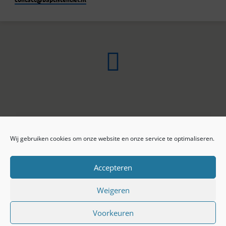
Wij gebruiken cookies om onze website en onze service te optimaliseren.
ONLINE ARCHIEF
CONTACT
Sprekers
ANBI
Preekseries
E-mail
Accepteren
Privacy beleid
Colofon
Weigeren
Voorkeuren
© 2026 Baptistengemeente Tiel.