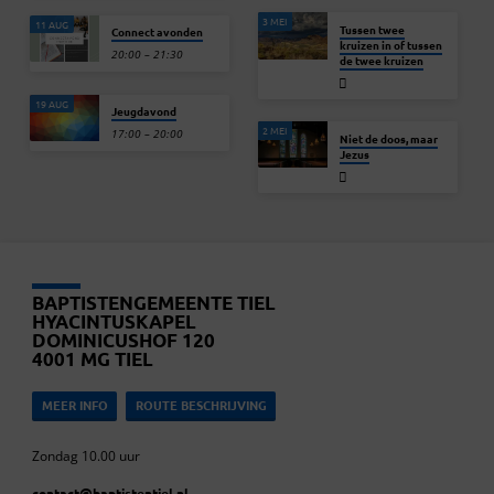
3 MEI
11 AUG
Tussen twee
Connect avonden
kruizen in of tussen
20:00 – 21:30
de twee kruizen
19 AUG
Jeugdavond
2 MEI
17:00 – 20:00
Niet de doos, maar
Jezus
BAPTISTENGEMEENTE TIEL
HYACINTUSKAPEL
DOMINICUSHOF 120
4001 MG TIEL
MEER INFO
ROUTE BESCHRIJVING
Zondag 10.00 uur
contact​@baptistentiel.nl