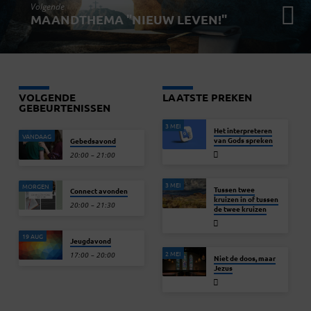
Volgende
MAANDTHEMA "NIEUW LEVEN!"
VOLGENDE
LAATSTE PREKEN
GEBEURTENISSEN
3 MEI
Het interpreteren
VANDAAG
van Gods spreken
Gebedsavond
20:00 – 21:00
3 MEI
MORGEN
Tussen twee
Connect avonden
kruizen in of tussen
20:00 – 21:30
de twee kruizen
19 AUG
Jeugdavond
2 MEI
17:00 – 20:00
Niet de doos, maar
Jezus