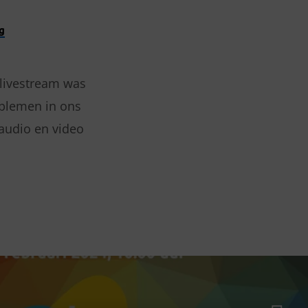
g
 livestream was
oblemen in ons
 audio en video