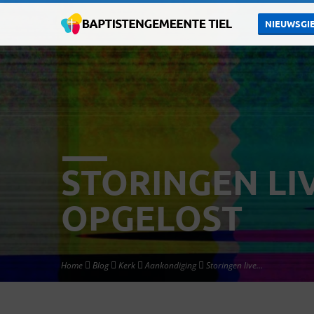
NIEUWSGIE
STORINGEN LI
OPGELOST
Home
Blog
Kerk
Aankondiging
Storingen live…