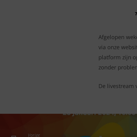
STORINGEN
LIVE
Afgelopen weke
via onze websi
STREAM
platform zijn 
OPGELOST
zonder problem
De livestream 
Vorige