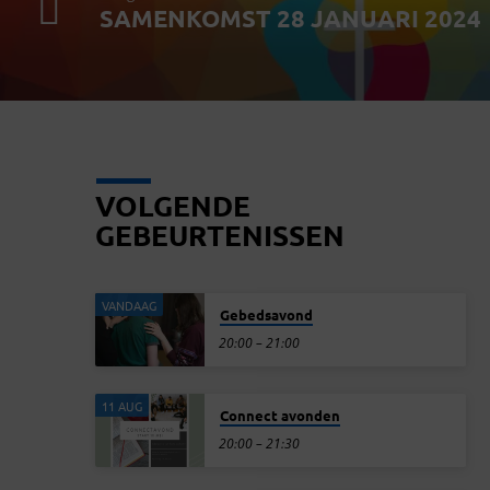
SAMENKOMST 28 JANUARI 2024
VOLGENDE
GEBEURTENISSEN
VANDAAG
Gebedsavond
20:00 – 21:00
11 AUG
Connect avonden
20:00 – 21:30