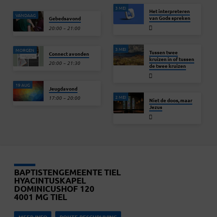
3 MEI
Het interpreteren
VANDAAG
van Gods spreken
Gebedsavond
20:00 – 21:00
3 MEI
MORGEN
Tussen twee
Connect avonden
kruizen in of tussen
20:00 – 21:30
de twee kruizen
19 AUG
Jeugdavond
2 MEI
17:00 – 20:00
Niet de doos, maar
Jezus
BAPTISTENGEMEENTE TIEL
HYACINTUSKAPEL
DOMINICUSHOF 120
4001 MG TIEL