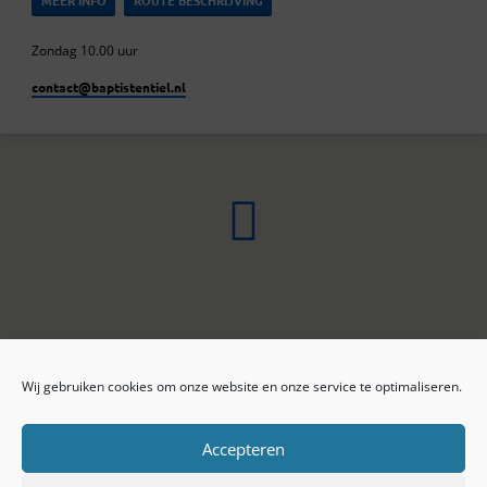
MEER INFO
ROUTE BESCHRIJVING
Zondag 10.00 uur
contact​@baptistentiel.nl
Wij gebruiken cookies om onze website en onze service te optimaliseren.
ONLINE ARCHIEF
CONTACT
Sprekers
ANBI
Preekseries
E-mail
Accepteren
Privacy beleid
Colofon