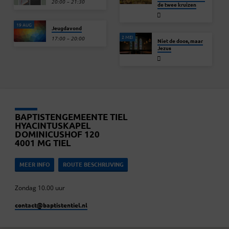
20:00 – 21:30
de twee kruizen
19 AUG
Jeugdavond
2 MEI
17:00 – 20:00
Niet de doos, maar
Jezus
BAPTISTENGEMEENTE TIEL
HYACINTUSKAPEL
DOMINICUSHOF 120
4001 MG TIEL
MEER INFO
ROUTE BESCHRIJVING
Zondag 10.00 uur
contact​@baptistentiel.nl