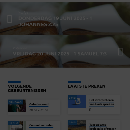
Vorige
DONDERDAG 19 JUNI 2025 - 1
JOHANNES 2:25
Volgende
VRIJDAG 20 JUNI 2025 - 1 SAMUEL 7:3
VOLGENDE
LAATSTE PREKEN
GEBEURTENISSEN
3 MEI
Het interpreteren
VANDAAG
van Gods spreken
Gebedsavond
20:00 – 21:00
3 MEI
11 AUG
Tussen twee
Connect avonden
kruizen in of tussen