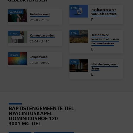
3 MEI
Het interpreteren
VANDAAG
van Gods spreken
Gebedsavond
20:00 – 21:00
3 MEI
11 AUG
Tussen twee
Connect avonden
kruizen in of tussen
20:00 – 21:30
de twee kruizen
19 AUG
Jeugdavond
2 MEI
17:00 – 20:00
Niet de doos, maar
Jezus
BAPTISTENGEMEENTE TIEL
HYACINTUSKAPEL
DOMINICUSHOF 120
4001 MG TIEL