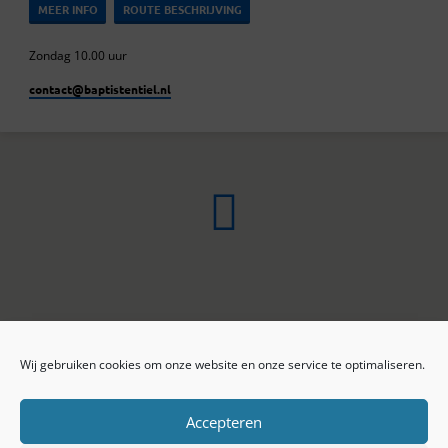
MEER INFO
ROUTE BESCHRIJVING
Zondag 10.00 uur
contact​@baptistentiel.nl
Wij gebruiken cookies om onze website en onze service te optimaliseren.
ONLINE ARCHIEF
CONTACT
Sprekers
ANBI
Preekseries
E-mail
Accepteren
Privacy beleid
Colofon