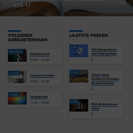
3:16-17
VOLGENDE
LAATSTE PREKEN
GEBEURTENISSEN
3 MEI
Het interpreteren
VANDAAG
van Gods spreken
Gebedsavond
20:00 – 21:00
3 MEI
11 AUG
Tussen twee
Connect avonden
kruizen in of tussen
20:00 – 21:30
de twee kruizen
19 AUG
Jeugdavond
2 MEI
17:00 – 20:00
Niet de doos, maar
Jezus