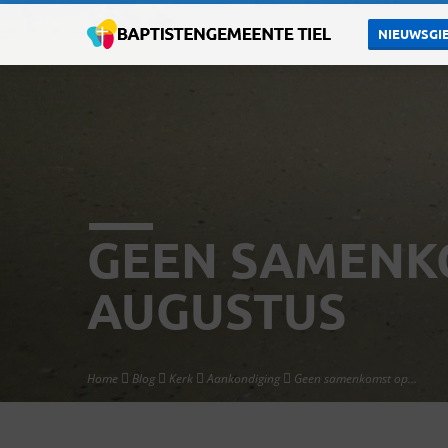
NIEUWSGIE
GEEN SAMENK
AUGUSTUS
Home
Blog
Kerk
Aankondiging
Geen samenkomst op…