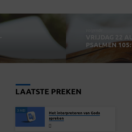
Volgende
-
VRIJDAG 22 A
PSALMEN 105:
LAATSTE PREKEN
3 MEI
Het interpreteren van Gods
spreken