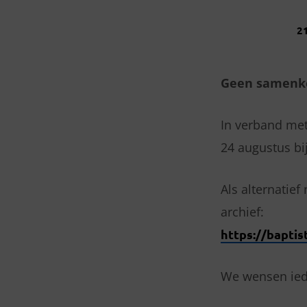
2
GEEN
SAMENKOMST
Geen samenko
OP
In verband me
24
24 augustus bi
AUGUSTUS
Als alternatief
archief:
https://baptis
We wensen ied