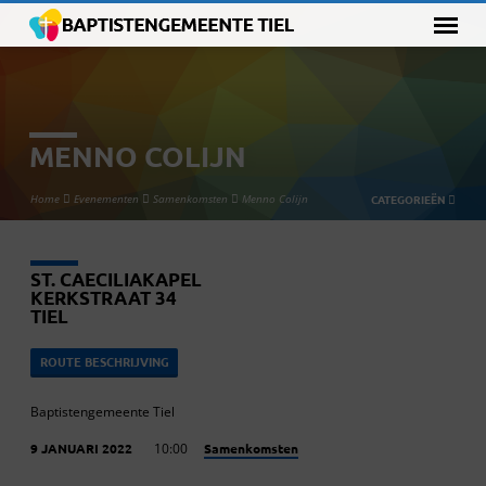
MENNO COLIJN
Home
Evenementen
Samenkomsten
Menno Colijn
CATEGORIEËN
ST. CAECILIAKAPEL
KERKSTRAAT 34
TIEL
ROUTE BESCHRIJVING
Baptistengemeente Tiel
Samenkomsten
9 JANUARI 2022
10:00