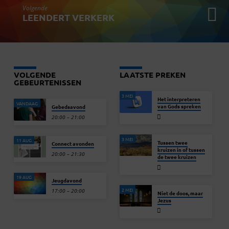
Volgende
LEENDERT VERKERK
VOLGENDE
LAATSTE PREKEN
GEBEURTENISSEN
3 MEI
Het interpreteren
VANDAAG
van Gods spreken
Gebedsavond
20:00 – 21:00
3 MEI
11 AUG
Tussen twee
Connect avonden
kruizen in of tussen
20:00 – 21:30
de twee kruizen
19 AUG
Jeugdavond
2 MEI
17:00 – 20:00
Niet de doos, maar
Jezus