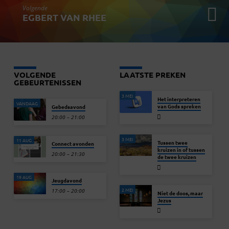
Volgende
EGBERT VAN RHEE
VOLGENDE
LAATSTE PREKEN
GEBEURTENISSEN
3 MEI
Het interpreteren
VANDAAG
van Gods spreken
Gebedsavond
20:00 – 21:00
3 MEI
11 AUG
Tussen twee
Connect avonden
kruizen in of tussen
20:00 – 21:30
de twee kruizen
19 AUG
Jeugdavond
2 MEI
17:00 – 20:00
Niet de doos, maar
Jezus