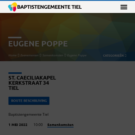
EUGENE POPPE
Home
Evenementen
Samenkomsten
Eugene Poppe
CATEGORIEËN
ST. CAECILIAKAPEL
KERKSTRAAT 34
TIEL
ROUTE BESCHRIJVING
Baptistengemeente Tiel
Samenkomsten
1 MEI 2022
10:00