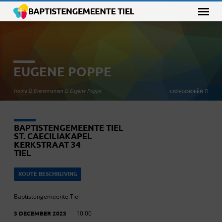
EUGENE POPPE
Home
Evenementen
Eugene Poppe
CATEGORIEËN
BAPTISTENGEMEENTE TIEL
ST. CAECILIAKAPEL
KERKSTRAAT 34
TIEL
ROUTE BESCHRIJVING
Baptistengemeente Tiel
3 DECEMBER 2023
10:00