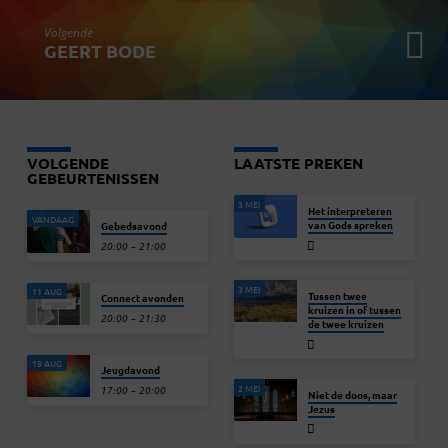
Volgende
GEERT BODE
VOLGENDE
LAATSTE PREKEN
GEBEURTENISSEN
3 MEI
Het interpreteren
VANDAAG
van Gods spreken
Gebedsavond
20:00 – 21:00
3 MEI
11 AUG
Tussen twee
Connect avonden
kruizen in of tussen
20:00 – 21:30
de twee kruizen
19 AUG
Jeugdavond
2 MEI
17:00 – 20:00
Niet de doos, maar
Jezus