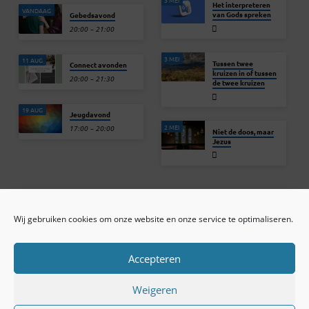
Het interpreteren
VANDAAG
van Gods spreken
Gebedsavond
20:00 – 21:00
3 MEI
11 AUG
Tussen twee
Connect avonden
kruizen in of tussen
20:00 – 21:30
de twee kruizen
19 AUG
Jeugdavond
2 MEI
17:00 – 20:00
Niet de doos, maar
Jezus
Wij gebruiken cookies om onze website en onze service te optimaliseren.
ONLINE ARCHIEF
CONTACT
Sprekers
ANBI
Preekseries
E-mail
Accepteren
Privacy beleid
Colofon
Weigeren