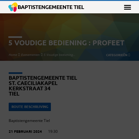
5 VOUDIGE BEDIENING : PROFEET
Home
Evenementen
5 Voudige bediening…
CATEGORIEËN
BAPTISTENGEMEENTE TIEL
ST. CAECILIAKAPEL
KERKSTRAAT 34
TIEL
ROUTE BESCHRIJVING
Baptistengemeente Tiel
21 FEBRUARI 2024
19:30