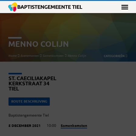
MENNO COLIJN
Home
Evenementen
Samenkomsten
Menno Colijn
CATEGORIEËN
ST. CAECILIAKAPEL
KERKSTRAAT 34
TIEL
ROUTE BESCHRIJVING
Baptistengemeente Tiel
Samenkomsten
5 DECEMBER 2021
10:00