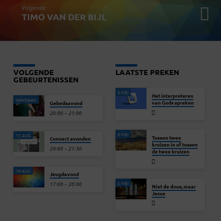
Volgende
TIMO VAN DER BIJL
VOLGENDE
LAATSTE PREKEN
GEBEURTENISSEN
3 MEI
Het interpreteren
VANDAAG
van Gods spreken
Gebedsavond
20:00 – 21:00
3 MEI
11 AUG
Tussen twee
Connect avonden
kruizen in of tussen
20:00 – 21:30
de twee kruizen
19 AUG
Jeugdavond
2 MEI
17:00 – 20:00
Niet de doos, maar
Jezus