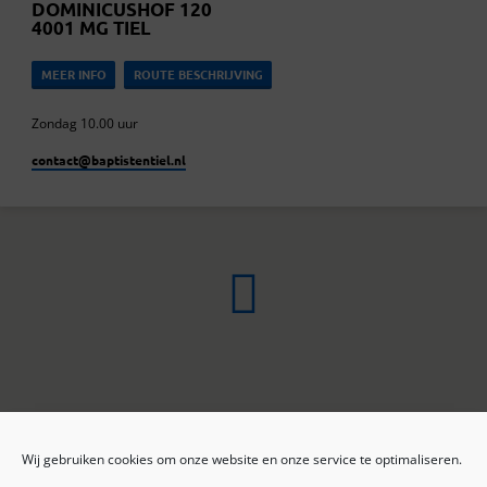
DOMINICUSHOF 120
4001 MG TIEL
MEER INFO
ROUTE BESCHRIJVING
Zondag 10.00 uur
contact​@baptistentiel.nl
Wij gebruiken cookies om onze website en onze service te optimaliseren.
ONLINE ARCHIEF
CONTACT