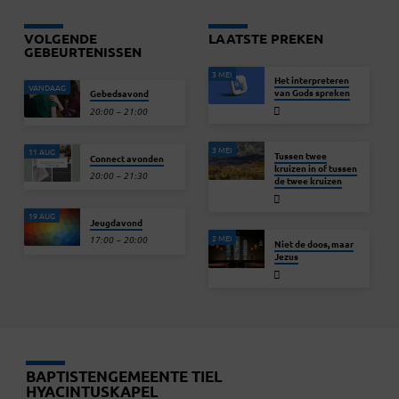
VOLGENDE
LAATSTE PREKEN
GEBEURTENISSEN
3 MEI
Het interpreteren
VANDAAG
van Gods spreken
Gebedsavond
20:00 – 21:00
3 MEI
11 AUG
Tussen twee
Connect avonden
kruizen in of tussen
20:00 – 21:30
de twee kruizen
19 AUG
Jeugdavond
2 MEI
17:00 – 20:00
Niet de doos, maar
Jezus
BAPTISTENGEMEENTE TIEL
HYACINTUSKAPEL