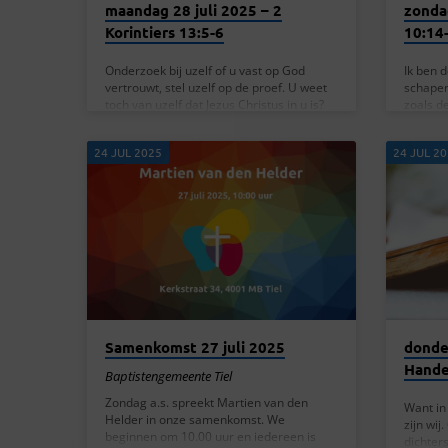
maandag 28 juli 2025 – 2
zonda
Korintiers 13:5-6
10:14
Onderzoek bij uzelf of u vast op God
Ik ben 
vertrouwt, stel uzelf op de proef. U weet
schapen
toch van uzelf dat Jezus Christus in u is?
zoals d
Als dat niet zo is, dan hebt u de proef niet
ken. Ik
doorstaan. Hopelijk begrijpt u dat dit wel
— Johan
24 JUL 2025
24 JUL 2
voor ons geldt. — 2 Korintiers 13:5-6 In 2
15 lezen
Korintiërs 13:5-6 daagt Paulus ons uit om
als de g
onszelf te onderzoeken of ons geloof echt
goede h
is. Hij stelt de vraag of we wel beseffen
mijn sc
dat Jezus in ons is,…
Mij kent
leven v
Samenkomst 27 juli 2025
donde
Hande
Baptistengemeente Tiel
Zondag a.s. spreekt Martien van den
Want in
Helder in onze samenkomst. We
zijn wij
beginnen om 10.00 uur en iedereen is
dichter