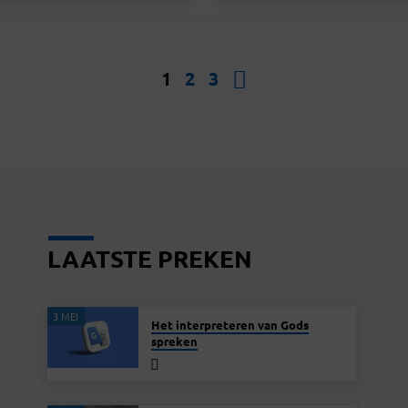
 voort.” — Handelingen 17:28 In
van mijn bestaan, al wat ik heb, is
ngen 17:28 staat: “Want in hem
en altijd. — Psalmen 73:25-26 In 
j, bewegen wij en zijn wij.” Deze
73:25-26 lees ik de woorden van 
 laten ons zien hoe God een
die hun vertrouwen volledig in God 
al onderdeel is van ons leven. Het
“Wie heb ik behalve u in de hemel
1
2
3
om te beseffen dat ons bestaan in
u vind ik nergens vreugde. Al zou 
eel doordrenkt is met zijn
lichaam en mijn hart vergaan, de…
gheid. Veel mensen denken
en dat ze gescheiden…
LAATSTE PREKEN
3 MEI
Het interpreteren van Gods
spreken