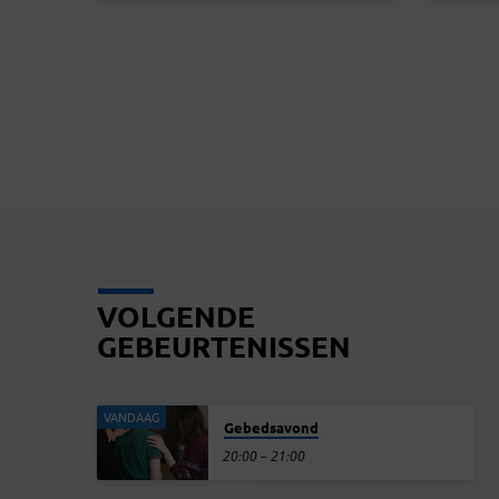
welkom.
ook wij
Handeli
leven wi
woorden
integra
gaat er
zijn geh
aanwezi
misschi
VOLGENDE
GEBEURTENISSEN
VANDAAG
Gebedsavond
20:00 – 21:00