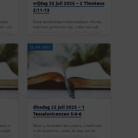
vrijdag 25 juli 2025 – 2 Timoteus
2:11-13
waakt
Deze boodschap is betrouwbaar: Als wij
en, zijn
met hem gestorven zijn, zullen we ook
daarop
met hem leven; als wij volharden, zullen
geleid,
we ook met hem heersen; als wij hem
hem bij.
verloochenen, zal hij ons ook
22 JUL 2025
verloochenen; als wij hem ontrouw zijn,
en
blijft hij ons trouw, want zichzelf
n
verloochenen kan hij niet. — 2 Timoteus
 over
2:11-13 Deze verzen van de brief aan
ken met
Timoteüs roepen op tot standvastigheid
 leidt
en geloof in Jezus Christus. De tekst zegt:
e het
“Dit is een betrouwbaar woord: Als wij
met…
dinsdag 22 juli 2025 – 1
Tessalonicenzen 5:4-6
aast u
Maar u, broeders en zusters, u leeft niet
zwijkt
in de duisternis, zodat de dag van de
 de rots
Heer u zou kunnen overvallen als een