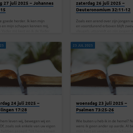
g 27 juli 2025 – Johannes
zaterdag 26 juli 2025 –
-15
Deuteronomium 32:11-12
de goede herder. Ik ken mijn
Zoals een arend over zijn jongen 
 en mijn schapen kennen mij,
en voortdurend erboven blijft zwev
e Vader mij kent en ik de Vader
vleugels uitspreidt en zijn jongen 
 geef mijn leven voor de schapen.
draagt, zo heeft de HEER zijn volk 
nes 10:14-15 In Johannes 10:14-
hij alleen: geen andere god stond 
025
23 JUL 2025
 we dat Jezus zichzelf beschrijft
— Deuteronomium 32:11-12 In
oede herder. Hij zegt: “Ik ben de
Deuteronomium 32:11-12 wordt e
erder. Ik ken mijn schapen en
prachtig beeld beschreven van ee
hapen kennen Mij, zoals de Vader
adelaar die zijn jongen opstuwt en
 en Ik de Vader ken. Ik geef mijn
hen uitzweeft. God wordt vergele
oor de schapen.”…
deze adelaar, die zijn volk liefdevol
en beschermt. Stel je eens voor ho
moet zijn om een…
rdag 24 juli 2025 –
woensdag 23 juli 2025 –
lingen 17:28
Psalmen 73:25-26
 hem leven wij, bewegen wij en
Wie buiten u heb ik in de hemel? N
. Of, zoals ook enkele van uw eigen
wens ik geen ander op aarde. Al be
s hebben gezegd: “Uit hem komen
mijn hart en vergaat mijn lichaam,