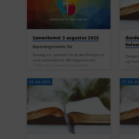
VAN
JULI
2025
Samenkomst 3 augustus 2025
donde
Kolos
Baptistengemeente Tiel
Zondag a.s. spreekt Corné den Breejen in
Omdat G
onze samenkomst. We beginnen om
zijn hei
10.00 uur en iedereen is welkom.
zich kl
goedhei
zachtmo
28 JUL 2025
27 JUL 2
elkaar 
ander ie
Heer u 
vergeven
dat is 
eenheid
Kolosse
eraan d